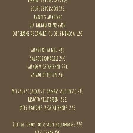
Terrine de foies gras 18€
SOUPE DE POISSON 18€
Canelés au chèvre
Ou TARTARE DE POISSON
OU TERRINE DE CANARD OU OEUF MIMOSA 12€
SALADE DE LA MER 28€
SALADE FROMAGERE 24€
SALADE VEGETARIENNE 22€
SALADE DE POULPE 20€
Pates aux st jacques et gambas sauce pesto 29€
RISOTTO VEGETARIEN 22€
PATES FRAICHES VEGETARIENNES 22€
Filet de turbot
rotis sauce hollandaise 33€
FILET DE BAR 25€