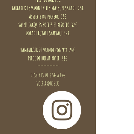
TARTARE D ESPADON FRITES MAISON SALADE 25€
Assiette du pecheur 33€
SAINT JACQUES ROTIES ET RISOTTO 32€
DORADE ROYALE SAUVAGE 32€
HAMBURGER DE viande confite 24€
PIECE DE BOEUF ROTIE 28€
°°°°°°°°°°°°°°°
DESSERTS DE 8.5€ à 14€
VOIR ARDOISE€