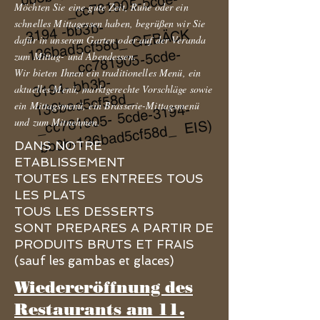
_cc781905-5cde-
136bad5cf58d_
Möchten Sie eine gute Zeit, Ruhe oder ein
schnelles Mittagessen haben, begrüßen wir Sie
3194 -bb3b-
GEBÄCK
dafür in unserem Garten oder auf der Veranda
_cc781905-5cde-
zum Mittag- und Abendessen.
Wir bieten Ihnen ein traditionelles Menü, ein
3194- bb3b-
aktuelles Menü, marktgerechte Vorschläge sowie
136bad5cf58d_
ein Mittagsmenü, ein Brasserie-Mittagsmenü
_cc781905- 5cde-3194-
und zum Mitnehmen.
bb3b-136bad5cf58d_ EIS)
DANS NOTRE
ETABLISSEMENT
TOUTES LES ENTREES TOUS
LES PLATS
TOUS LES DESSERTS
SONT PREPARES A PARTIR DE
PRODUITS BRUTS ET FRAIS
(sauf les gambas et glaces)
Wiedereröffnung des
Restaurants am 11.